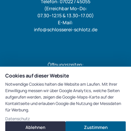
Telefon: 07022 / 45055
(Erreichbar Mo–Do:
07.30–12.15 & 13.30–17.00)
E-Mail:
info@schlosserei-schlotz.de
Öffnungszeiten:
Mo: 07.30 – 12.15 Uhr
Cookies auf dieser Website
Di: 07.30 – 12.15 & 13.30 – 17 Uhr
Notwendige Cookies halten die Website am Laufen. Mit Ihrer
Do: 13.30 – 17.00 Uhr
Einwilligung messen wir über Google Analytics, welche Seiten
aufgerufen werden, zeigen die Google-Maps-Karte auf der
Mi & Fr: geschlossen
Kontaktseite und erlauben Google die Nutzung der Messdaten
für Werbung.
Datenschutz
Ablehnen
Zustimmen
© Schlosserei Schlotz. Alle Rechte vorbehalten 2026.